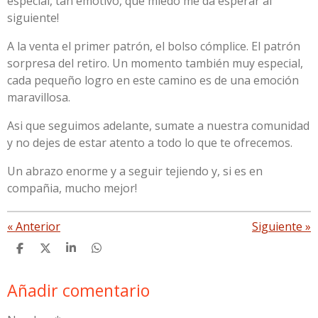
especial, tan emotivo, que miedo me da esperar al
siguiente!
A la venta el primer patrón, el bolso cómplice. El patrón
sorpresa del retiro. Un momento también muy especial,
cada pequeño logro en este camino es de una emoción
maravillosa.
Asi que seguimos adelante, sumate a nuestra comunidad
y no dejes de estar atento a todo lo que te ofrecemos.
Un abrazo enorme y a seguir tejiendo y, si es en
compañia, mucho mejor!
«
Anterior
Siguiente
»
C
C
C
C
o
o
o
o
m
m
m
m
Añadir comentario
p
p
p
p
a
a
a
a
r
r
r
r