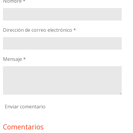
Nombre *
t
t
t
t
i
i
i
i
r
r
r
r
Dirección de correo electrónico *
Mensaje *
Enviar comentario
Comentarios