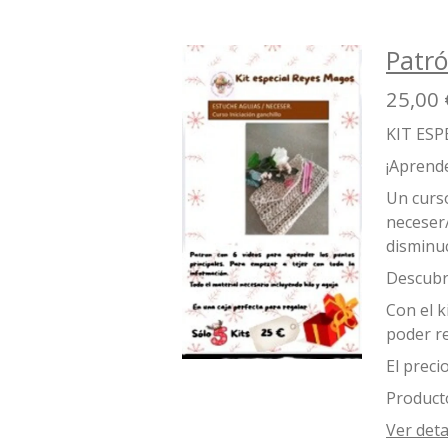
Patró
25,00 
KIT ES
¡Aprende
Un curso
neceser/
disminu
Descubre
Con el k
poder re
El preci
Producto
Ver deta