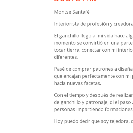
b
e
a
s
o
r
g
A
Montse Santafé
o
e
r
p
k
s
a
p
Interiorista de profesión y creado
t
m
El ganchillo llego a mi vida hace a
momento se convirtió en una parte 
tocar tierra, conectar con mi interi
diferentes.
Pasé de comprar patrones a diseñar
que encajan perfectamente con mi p
hacia nuevas facetas.
Con el tiempo y después de realizar
de ganchillo y patronaje, di el pas
personas impartiendo formacione
Hoy puedo decir que soy tejedora, 