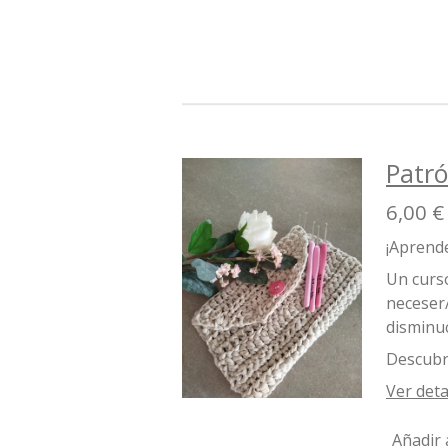
Patró
6,00 €
¡Aprende
Un curso
neceser/
disminu
Descubre
Ver deta
Añadir 